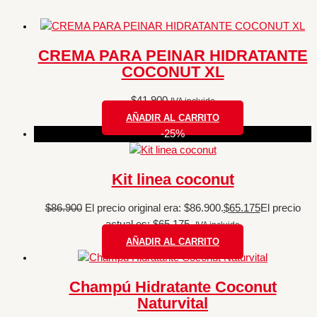
CREMA PARA PEINAR HIDRATANTE
COCONUT XL
$
41.900
IVA incluido
AÑADIR AL CARRITO
-25%
Kit linea coconut
$
86.900
El precio original era: $86.900.
$
65.175
El precio
actual es: $65.175.
IVA incluido
AÑADIR AL CARRITO
Champú Hidratante Coconut
Naturvital