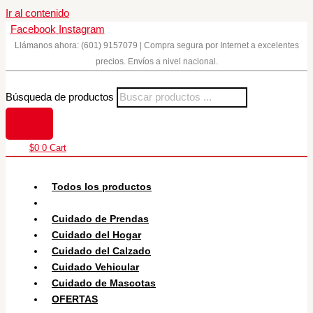
Ir al contenido
Facebook
Instagram
Llámanos ahora: (601) 9157079 | Compra segura por Internet a excelentes
precios. Envíos a nivel nacional.
Búsqueda de productos
$
0
0
Cart
Todos los productos
Cuidado Personal
Cuidado de Prendas
Cuidado del Hogar
Cuidado del Calzado
Cuidado Vehicular
Cuidado de Mascotas
OFERTAS